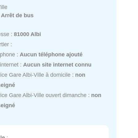
ille
:
Arrêt de bus
esse :
81000 Albi
tier :
éphone :
Aucun téléphone ajouté
 internet :
Aucun site internet connu
ice Gare Albi-Ville à domicile :
non
seigné
ice Gare Albi-Ville ouvert dimanche :
non
seigné
le
: