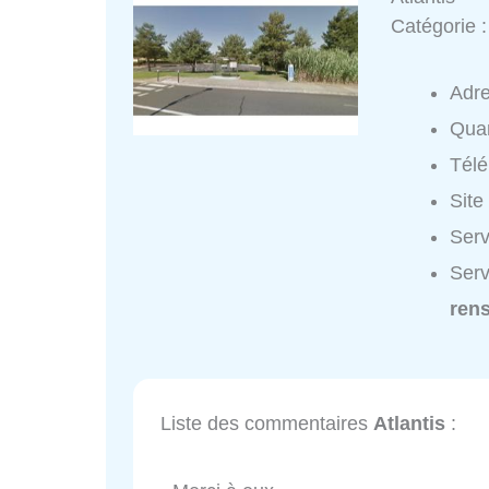
Catégorie 
Adr
Quar
Tél
Site
Serv
Serv
ren
Liste des commentaires
Atlantis
: