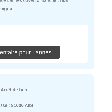
ice Lannes ouvert dimanche :
non
seigné
entaire pour Lannes
:
Arrêt de bus
esse :
81000 Albi