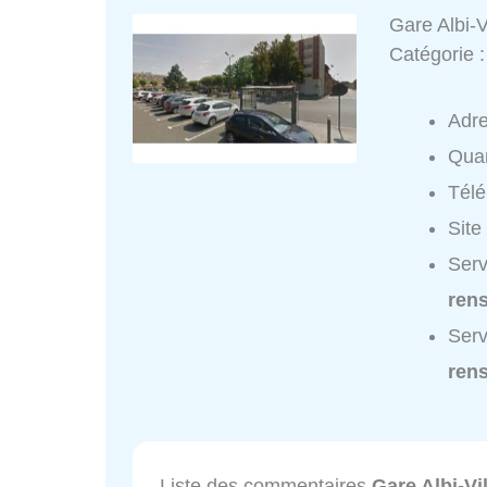
Gare Albi-V
Catégorie 
Adr
Quar
Tél
Site
Serv
ren
Serv
ren
Liste des commentaires
Gare Albi-Vil