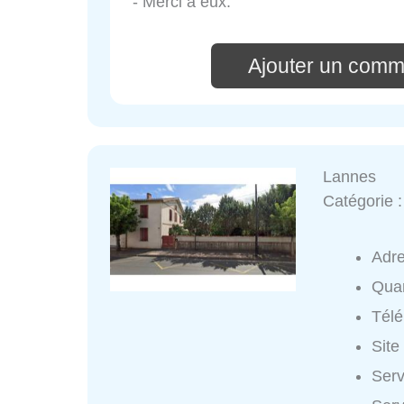
- Merci à eux.
Ajouter un comme
Lannes
Catégorie 
Adr
Quar
Tél
Site
Serv