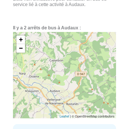
service lié à cette activité à Audaux.
Il y a 2 arrêts de bus à Audaux :
+
−
Leaflet
| © OpenStreetMap contributors