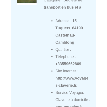
Catégorie :
Société de
transport en bus et a
Adresse :
15
Tuquets, 64190
Castetnau-
Camblong
Quartier :
Téléphone :
+33559662869
Site internet :
http://www.voyage
s-claverie.fr/
Service Voyages
Claverie à domicile :
non renseigné