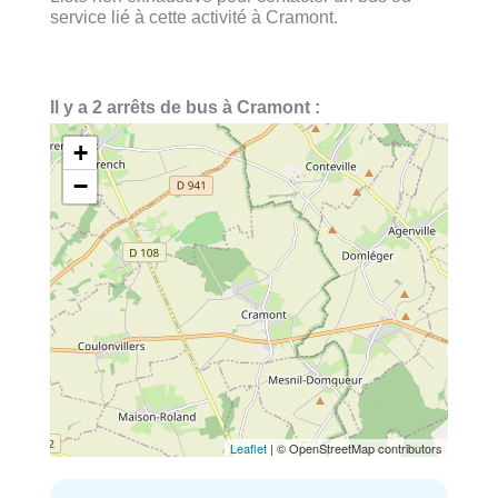
service lié à cette activité à Cramont.
Il y a 2 arrêts de bus à Cramont :
+
−
Leaflet
| © OpenStreetMap contributors