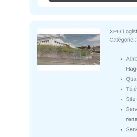
XPO Logist
Catégorie 
Adr
Hag
Quar
Tél
Site
Serv
ren
Serv