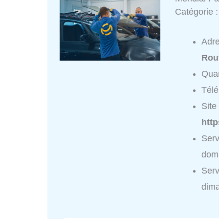
Catégorie 
Adr
Rou
Quar
Tél
Site 
http
Serv
domi
Serv
dim