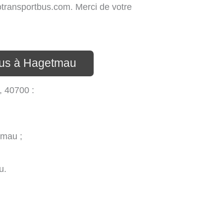
nfotransportbus.com. Merci de votre
bus à Hagetmau
, 40700 :
tmau ;
u.