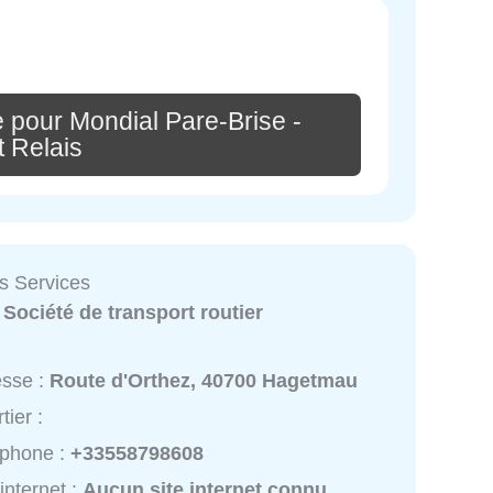
 pour Mondial Pare-Brise -
t Relais
s Services
:
Société de transport routier
esse :
Route d'Orthez, 40700 Hagetmau
tier :
éphone :
+33558798608
 internet :
Aucun site internet connu