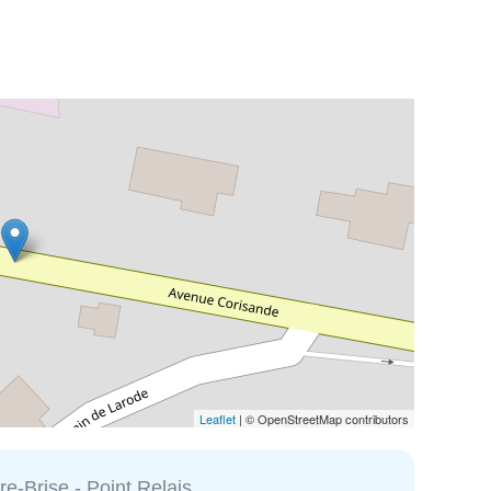
Leaflet
| © OpenStreetMap contributors
e-Brise - Point Relais