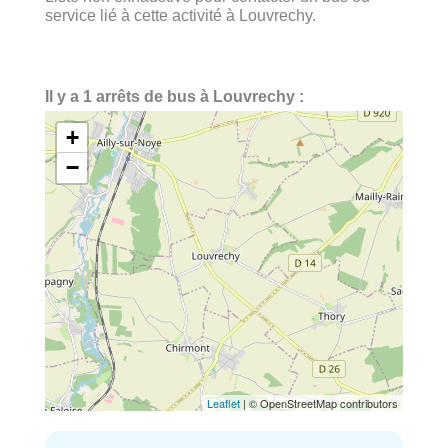
service lié à cette activité à Louvrechy.
Il y a 1 arrêts de bus à Louvrechy :
+
−
Leaflet
| © OpenStreetMap contributors