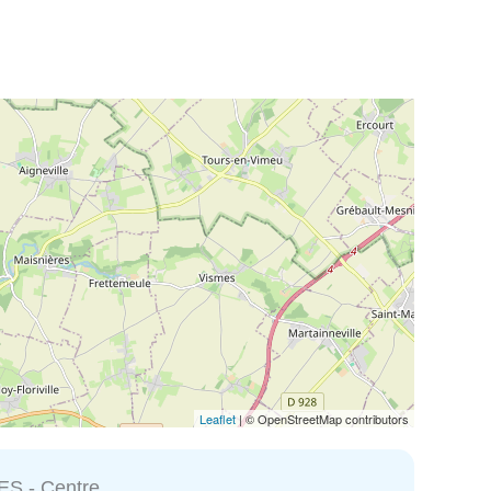
Leaflet
| © OpenStreetMap contributors
S - Centre