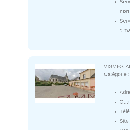
Serv
non
Ser
dim
VISMES-AU
Catégorie 
Adr
Quar
Tél
Site