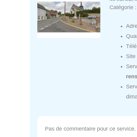
Catégorie 
Adr
Quar
Tél
Site
Serv
ren
Serv
dim
Pas de commentaire pour ce service.