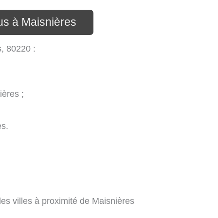
us à Maisnières
s, 80220 :
ères ;
es.
s villes à proximité de Maisnières