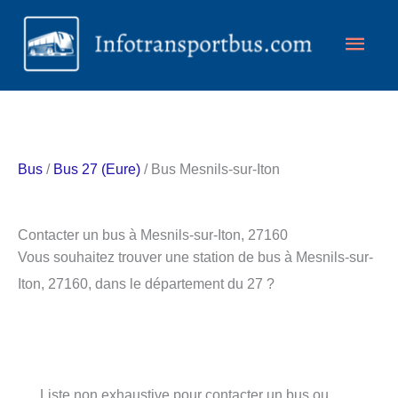
Aller
Men
au
contenu
princ
Bus
/
Bus 27 (Eure)
/ Bus Mesnils-sur-Iton
Contacter un bus à Mesnils-sur-Iton, 27160
Vous souhaitez trouver une station de bus à Mesnils-sur-
Iton, 27160, dans le département du 27 ?
Liste non exhaustive pour contacter un bus ou