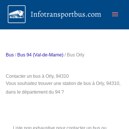
Aller
Men
au
contenu
princ
Bus
/
Bus 94 (Val-de-Marne)
/ Bus Orly
Contacter un bus à Orly, 94310
Vous souhaitez trouver une station de bus à Orly, 94310,
dans le département du 94 ?
Liste non exhaustive pour contacter un bus ou