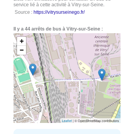
service lié à cette activité à Vitry-sur-Seine.
Source :
https://vitrysurseinego.fr/
Il y a 44 arrêts de bus à Vitry-sur-Seine :
+
−
Leaflet
| © OpenStreetMap contributors