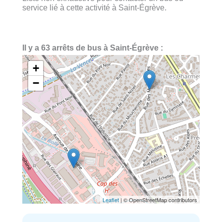
service lié à cette activité à Saint-Égrève.
Il y a 63 arrêts de bus à Saint-Égrève :
+
−
Leaflet
| © OpenStreetMap contributors