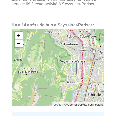
service lié à cette activité à Seyssinet-Pariset.
Il y a 14 arrêts de bus à Seyssinet-Pariset :
+
−
Leaflet
| © OpenStreetMap contributors