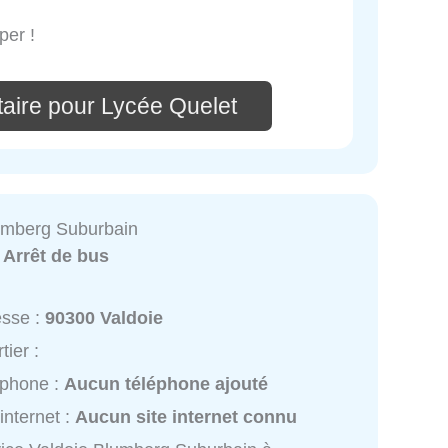
per !
aire pour Lycée Quelet
umberg Suburbain
:
Arrêt de bus
esse :
90300 Valdoie
tier :
éphone :
Aucun téléphone ajouté
 internet :
Aucun site internet connu