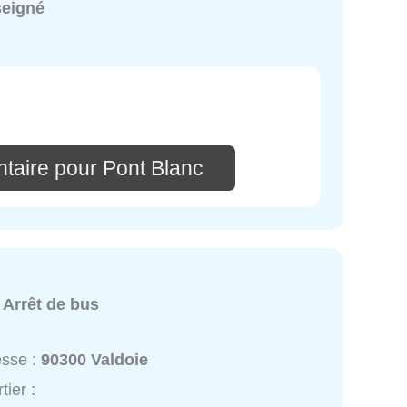
seigné
taire pour Pont Blanc
:
Arrêt de bus
esse :
90300 Valdoie
tier :