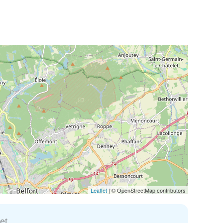
Leaflet
| © OpenStreetMap contributors
et