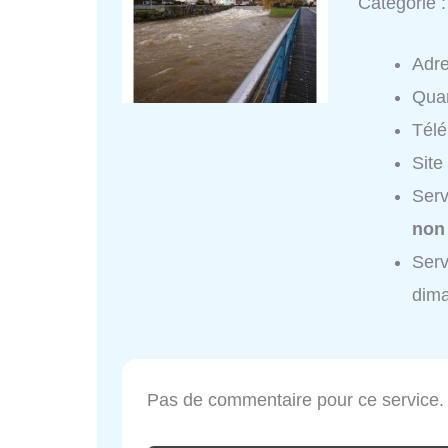
Catégorie 
Adr
Quar
Tél
Site
Serv
non
Serv
dim
Pas de commentaire pour ce service.