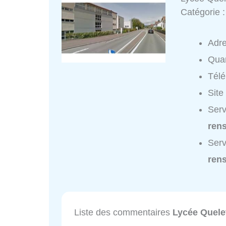
Catégorie 
Adr
Quar
Tél
Site
Serv
ren
Serv
ren
Liste des commentaires
Lycée Quele