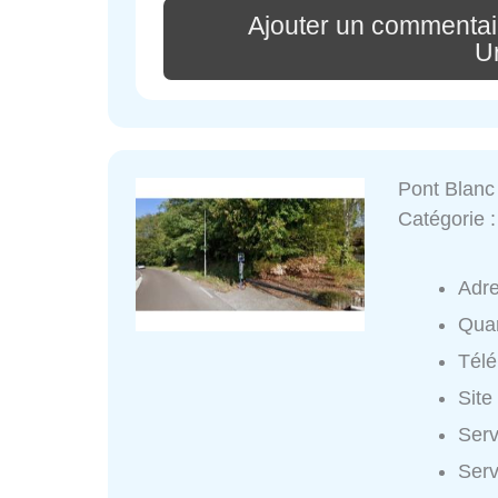
Ajouter un commentai
U
Pont Blanc
Catégorie 
Adr
Quar
Tél
Site
Serv
Serv